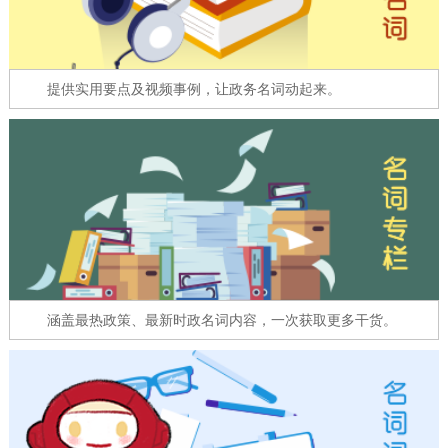
走进北京
北京概况
十六区概览
人文北京
提供实用要点及视频事例，让政务名词动起来。
绿色北京
图说北京
视频北京
多语种
ENGLISH
한국어
日本語
DEUTSCH
FRANÇAIS
РУССКИЙ ЯЗЫК
涵盖最热政策、最新时政名词内容，一次获取更多干货。
ESPAÑOL
العربية
PORTUGUÊS
ITALIANO