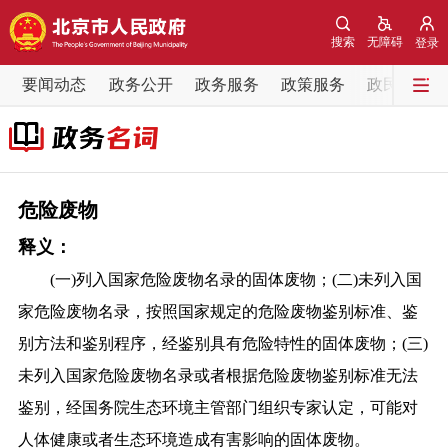
网站地图
搜索
无障碍
登录
要闻动态
要闻动态
政务公开
政务服务
政策服务
政民互动
党中央精神
国务院信息
中央部委动态
北京要闻
会议信息
部门动态
危险废物
释义：
各区热点
(一)列入国家危险废物名录的固体废物；(二)未列入国
政务公开
家危险废物名录，按照国家规定的危险废物鉴别标准、鉴
别方法和鉴别程序，经鉴别具有危险特性的固体废物；(三)
市领导
机构职能
政策服务
未列入国家危险废物名录或者根据危险废物鉴别标准无法
鉴别，经国务院生态环境主管部门组织专家认定，可能对
政策兑现
政策解读
回应关切
人体健康或者生态环境造成有害影响的固体废物。