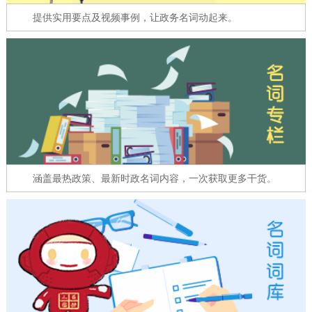
走进北京
提供实用要点及视频事例，让政务名词动起来。
北京概况
十六区概览
人文北京
绿色北京
图说北京
视频北京
多语种
ENGLISH
한국어
日本語
涵盖最热政策、最新时政名词内容，一次获取更多干货。
DEUTSCH
FRANÇAIS
РУССКИЙ ЯЗЫК
ESPAÑOL
العربية
PORTUGUÊS
ITALIANO