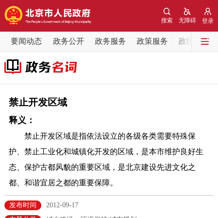
网站地图
搜索
无障碍
登录
要闻动态
要闻动态
政务公开
政务服务
政策服务
政民互动
党中央精神
国务院信息
中央部委动态
北京要闻
会议信息
部门动态
禁止开发区域
释义：
各区热点
禁止开发区域是指依法设立的各级各类需要特殊保
政务公开
护、禁止工业化和城镇化开发的区域，是本市维护良好生
态、保护古都风貌的重要区域，是北京建设先进文化之
市领导
机构职能
政策服务
都、和谐宜居之都的重要保障。
政策兑现
政策解读
回应关切
发布时间
2012-09-17