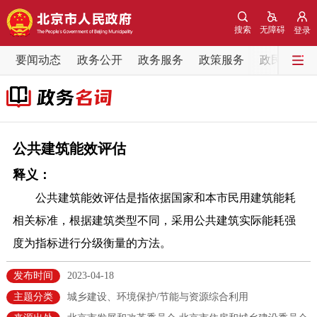
网站地图
搜索
无障碍
登录
要闻动态
要闻动态
政务公开
政务服务
政策服务
政民互动
党中央精神
国务院信息
中央部委动态
北京要闻
会议信息
部门动态
公共建筑能效评估
释义：
各区热点
公共建筑能效评估是指依据国家和本市民用建筑能耗
政务公开
相关标准，根据建筑类型不同，采用公共建筑实际能耗强
度为指标进行分级衡量的方法。
市领导
机构职能
政策服务
发布时间
2023-04-18
政策兑现
政策解读
回应关切
主题分类
城乡建设、环境保护/节能与资源综合利用