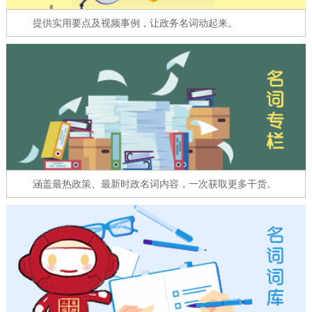
走进北京
提供实用要点及视频事例，让政务名词动起来。
北京概况
十六区概览
人文北京
绿色北京
图说北京
视频北京
多语种
ENGLISH
한국어
日本語
涵盖最热政策、最新时政名词内容，一次获取更多干货。
DEUTSCH
FRANÇAIS
РУССКИЙ ЯЗЫК
ESPAÑOL
العربية
PORTUGUÊS
ITALIANO