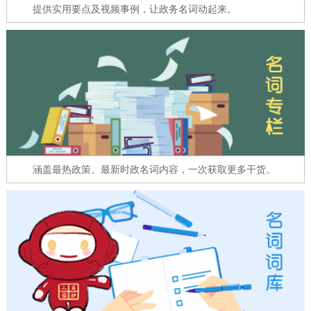
走进北京
提供实用要点及视频事例，让政务名词动起来。
北京概况
十六区概览
人文北京
绿色北京
图说北京
视频北京
多语种
ENGLISH
한국어
日本語
涵盖最热政策、最新时政名词内容，一次获取更多干货。
DEUTSCH
FRANÇAIS
РУССКИЙ ЯЗЫК
ESPAÑOL
العربية
PORTUGUÊS
ITALIANO