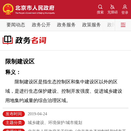
网站地图
搜索
无障碍
登录
要闻动态
要闻动态
政务公开
政务服务
政策服务
政民互动
党中央精神
国务院信息
中央部委动态
北京要闻
会议信息
部门动态
限制建设区
释义：
各区热点
限制建设区是指生态控制区和集中建设区以外的区
政务公开
域，是进行生态保护建设、控制开发强度、促进城乡建设
用地集约减量的综合治理区域。
市领导
机构职能
政策服务
发布时间
2019-04-24
政策兑现
政策解读
回应关切
主题分类
城乡建设、环境保护/城市规划