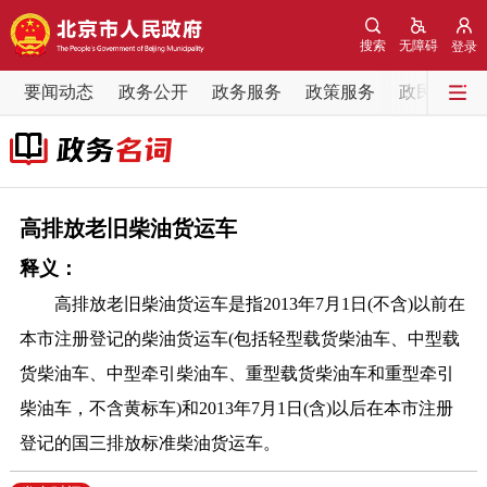
网站地图
搜索
无障碍
登录
要闻动态
要闻动态
政务公开
政务服务
政策服务
政民互动
党中央精神
国务院信息
中央部委动态
北京要闻
会议信息
部门动态
高排放老旧柴油货运车
释义：
各区热点
高排放老旧柴油货运车是指2013年7月1日(不含)以前在
政务公开
本市注册登记的柴油货运车(包括轻型载货柴油车、中型载
货柴油车、中型牵引柴油车、重型载货柴油车和重型牵引
市领导
机构职能
政策服务
柴油车，不含黄标车)和2013年7月1日(含)以后在本市注册
登记的国三排放标准柴油货运车。
政策兑现
政策解读
回应关切