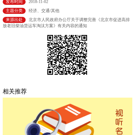
发布时间
2018-11-02
决策公开
专题公开
主题分类
经济、交通/其他
来源出处
北京市人民政府办公厅关于调整完善《北京市促进高排
政务服务
放老旧柴油货运车淘汰方案》有关内容的通知
个人服务
法人服务
部门服务
便民服务
利企服务
投资项目
中介服务
阳光政务
政民互动
相关推荐
12345网上接诉即办
我要咨询
我要建议
参与调查
在线访谈
图说互动