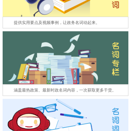
走进北京
北京概况
十六区概览
人文北京
提供实用要点及视频事例，让政务名词动起来。
绿色北京
图说北京
视频北京
多语种
ENGLISH
한국어
日本語
DEUTSCH
FRANÇAIS
РУССКИЙ ЯЗЫК
涵盖最热政策、最新时政名词内容，一次获取更多干货。
ESPAÑOL
العربية
PORTUGUÊS
ITALIANO