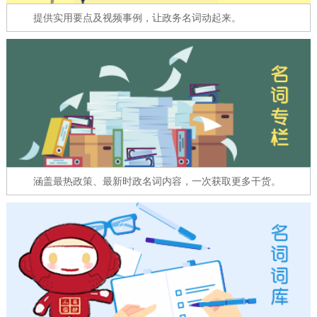
走进北京
提供实用要点及视频事例，让政务名词动起来。
北京概况
十六区概览
人文北京
绿色北京
图说北京
视频北京
多语种
ENGLISH
한국어
日本語
涵盖最热政策、最新时政名词内容，一次获取更多干货。
DEUTSCH
FRANÇAIS
РУССКИЙ ЯЗЫК
ESPAÑOL
العربية
PORTUGUÊS
ITALIANO