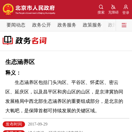
网站地图
搜索
无障碍
登录
要闻动态
要闻动态
政务公开
政务服务
政策服务
政民互动
党中央精神
国务院信息
中央部委动态
北京要闻
会议信息
部门动态
生态涵养区
释义：
各区热点
生态涵养区包括门头沟区、平谷区、怀柔区、密云
政务公开
区、延庆区，以及昌平区和房山区的山区，是京津冀协同
发展格局中西北部生态涵养区的重要组成部分，是北京的
市领导
机构职能
政策服务
大氧吧，是保障首都可持续发展的关键区域。
政策兑现
政策解读
回应关切
发布时间
2017-09-29