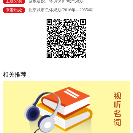
主题分类
城乡建设、环境保护/城市规划
决策公开
专题公开
来源出处
北京城市总体规划(2016年—2035年)
政务服务
个人服务
法人服务
部门服务
便民服务
利企服务
投资项目
中介服务
阳光政务
相关推荐
政民互动
12345网上接诉即办
我要咨询
我要建议
参与调查
在线访谈
图说互动