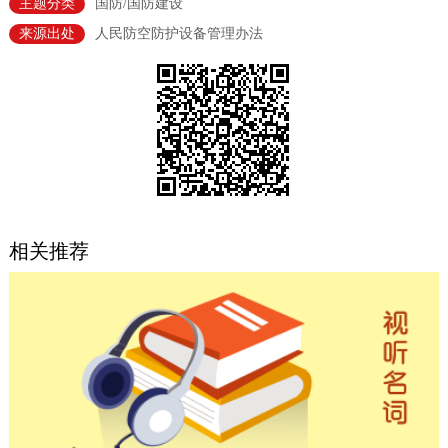
主题分类
国防/国防建设
决策公开
专题公开
来源出处
人民防空防护设备管理办法
政务服务
个人服务
法人服务
部门服务
便民服务
利企服务
投资项目
中介服务
阳光政务
相关推荐
政民互动
12345网上接诉即办
我要咨询
我要建议
参与调查
在线访谈
图说互动