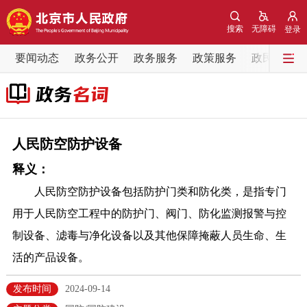
网站地图
搜索
无障碍
登录
要闻动态
要闻动态
政务公开
政务服务
政策服务
政民互动
党中央精神
国务院信息
中央部委动态
北京要闻
会议信息
部门动态
人民防空防护设备
释义：
各区热点
人民防空防护设备包括防护门类和防化类，是指专门
政务公开
用于人民防空工程中的防护门、阀门、防化监测报警与控
制设备、滤毒与净化设备以及其他保障掩蔽人员生命、生
市领导
机构职能
政策服务
活的产品设备。
政策兑现
政策解读
回应关切
发布时间
2024-09-14