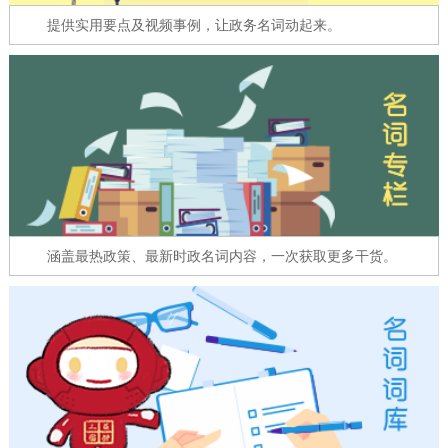
走进北京
提供实用要点及视频事例，让政务名词动起来。
北京概况
十六区概览
人文北京
绿色北京
图说北京
视频北京
多语种
ENGLISH
한국어
日本語
涵盖最热政策、最新时政名词内容，一次获取更多干货。
DEUTSCH
FRANÇAIS
РУССКИЙ ЯЗЫК
ESPAÑOL
العربية
PORTUGUÊS
ITALIANO