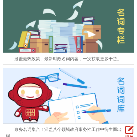
走进北京
北京概况
十六区概览
人文北京
绿色北京
图说北京
视频北京
多语种
涵盖最热政策、最新时政名词内容，一次获取更多干货。
ENGLISH
한국어
日本語
DEUTSCH
FRANÇAIS
РУССКИЙ ЯЗЫК
ESPAÑOL
العربية
PORTUGUÊS
ITALIANO
政务名词集合！涵盖八个领域政府事务性工作中衍生而出的名
词。