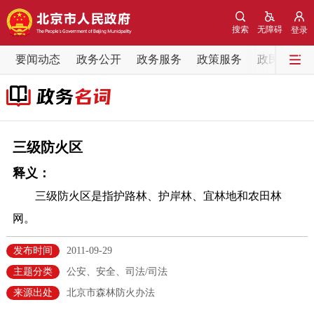
网站地图
搜索
无障碍
登录
要闻动态
要闻动态
政务公开
政务服务
政策服务
政民互动
党中央精神
国务院信息
中央部委动态
北京要闻
会议信息
部门动态
三级防火区
释义：
各区热点
三级防火区是指护路林、护岸林、宜林地和农田林
政务公开
网。
市领导
机构职能
政策服务
发布时间
2011-09-29
主题分类
公安、安全、司法/司法
政策兑现
政策解读
回应关切
来源出处
北京市森林防火办法