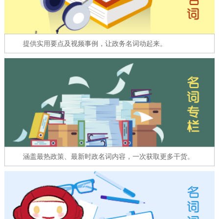
走进北京
北京概况
十六区概览
人文北京
提供实用要点及视频事例，让政务名词动起来。
绿色北京
图说北京
视频北京
多语种
ENGLISH
한국어
日本語
DEUTSCH
FRANÇAIS
РУССКИЙ ЯЗЫК
涵盖最热政策、最新时政名词内容，一次获取更多干货。
ESPAÑOL
العربية
PORTUGUÊS
ITALIANO