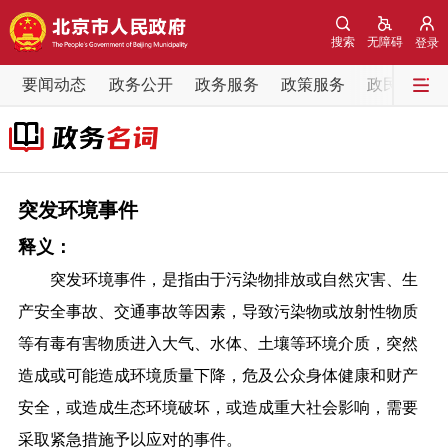
网站地图
搜索
无障碍
登录
要闻动态
要闻动态
政务公开
政务服务
政策服务
政民互动
党中央精神
国务院信息
中央部委动态
北京要闻
会议信息
部门动态
突发环境事件
释义：
各区热点
突发环境事件，是指由于污染物排放或自然灾害、生
政务公开
产安全事故、交通事故等因素，导致污染物或放射性物质
等有毒有害物质进入大气、水体、土壤等环境介质，突然
市领导
机构职能
政策服务
造成或可能造成环境质量下降，危及公众身体健康和财产
安全，或造成生态环境破坏，或造成重大社会影响，需要
政策兑现
政策解读
回应关切
采取紧急措施予以应对的事件。