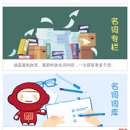
走进北京
北京概况
十六区概览
人文北京
绿色北京
图说北京
视频北京
多语种
ENGLISH
한국어
日本語
涵盖最热政策、最新时政名词内容，一次获取更多干货。
DEUTSCH
FRANÇAIS
РУССКИЙ ЯЗЫК
ESPAÑOL
العربية
PORTUGUÊS
ITALIANO