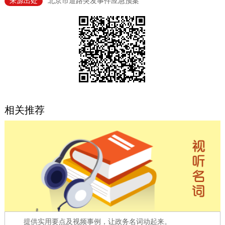
来源出处
北京市道路突发事件应急预案
决策公开
专题公开
政务服务
个人服务
法人服务
部门服务
便民服务
利企服务
投资项目
相关推荐
中介服务
阳光政务
政民互动
12345网上接诉即办
我要咨询
我要建议
参与调查
在线访谈
图说互动
提供实用要点及视频事例，让政务名词动起来。