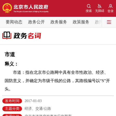
网站地图
搜索
无障碍
登录
要闻动态
要闻动态
政务公开
政务服务
政策服务
政民互动
党中央精神
国务院信息
中央部委动态
北京要闻
会议信息
部门动态
市道
释义：
各区热点
市道：指在北京市公路网中具有全市性政治、经济、
政务公开
国防意义，并确定为市级干线的公路，其路线编号以“S”开
头。
市领导
机构职能
政策服务
发布时间
2017-01-03
政策兑现
政策解读
回应关切
主题分类
经济、交通/公路