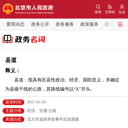
网站地图
搜索
无障碍
登录
要闻动态
要闻动态
政务公开
政务服务
政策服务
政民互动
党中央精神
国务院信息
中央部委动态
北京要闻
会议信息
部门动态
县道
释义：
各区热点
县道：指具有区县性政治、经济、国防意义，并确定
政务公开
为县级干线的公路，其路线编号以“X”开头。
市领导
机构职能
政策服务
发布时间
2017-01-03
主题分类
经济、交通/公路
政策兑现
政策解读
回应关切
来源出处
北京市道路突发事件应急预案