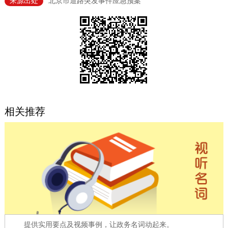
来源出处
北京市道路突发事件应急预案
决策公开
专题公开
政务服务
个人服务
法人服务
部门服务
便民服务
利企服务
投资项目
相关推荐
中介服务
阳光政务
政民互动
12345网上接诉即办
我要咨询
我要建议
参与调查
在线访谈
图说互动
提供实用要点及视频事例，让政务名词动起来。