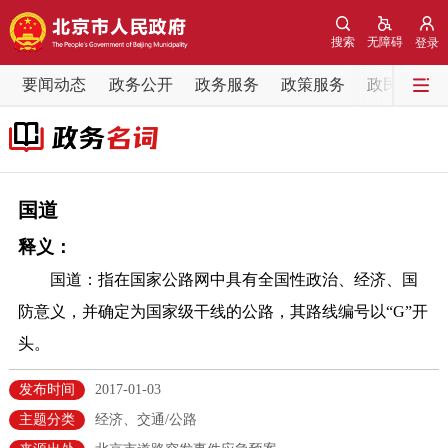
网站地图
搜索
无障碍
登录
要闻动态
要闻动态
政务公开
政务服务
政策服务
政民互动
党中央精神
国务院信息
中央部委动态
北京要闻
会议信息
部门动态
国道
释义：
各区热点
国道：指在国家公路网中具有全国性政治、经济、国
政务公开
防意义，并确定为国家级干线的公路，其路线编号以“G”开
头。
市领导
机构职能
政策服务
发布时间
2017-01-03
政策兑现
政策解读
回应关切
主题分类
经济、交通/公路