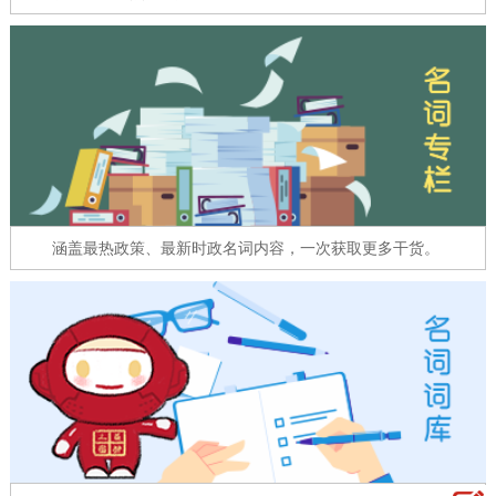
走进北京
北京概况
十六区概览
人文北京
绿色北京
图说北京
视频北京
多语种
ENGLISH
한국어
日本語
涵盖最热政策、最新时政名词内容，一次获取更多干货。
DEUTSCH
FRANÇAIS
РУССКИЙ ЯЗЫК
ESPAÑOL
العربية
PORTUGUÊS
ITALIANO