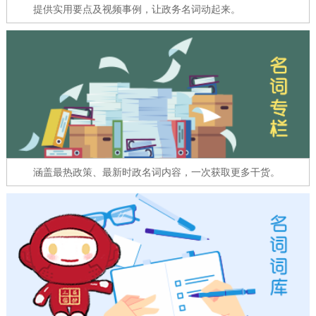
走进北京
提供实用要点及视频事例，让政务名词动起来。
北京概况
十六区概览
人文北京
绿色北京
图说北京
视频北京
多语种
ENGLISH
한국어
日本語
涵盖最热政策、最新时政名词内容，一次获取更多干货。
DEUTSCH
FRANÇAIS
РУССКИЙ ЯЗЫК
ESPAÑOL
العربية
PORTUGUÊS
ITALIANO