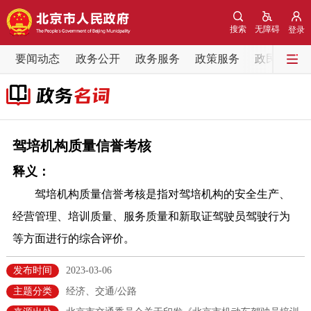
网站地图
搜索
无障碍
登录
要闻动态
要闻动态
政务公开
政务服务
政策服务
政民互动
党中央精神
国务院信息
中央部委动态
北京要闻
会议信息
部门动态
驾培机构质量信誉考核
释义：
各区热点
驾培机构质量信誉考核是指对驾培机构的安全生产、
政务公开
经营管理、培训质量、服务质量和新取证驾驶员驾驶行为
等方面进行的综合评价。
市领导
机构职能
政策服务
发布时间
2023-03-06
政策兑现
政策解读
回应关切
主题分类
经济、交通/公路