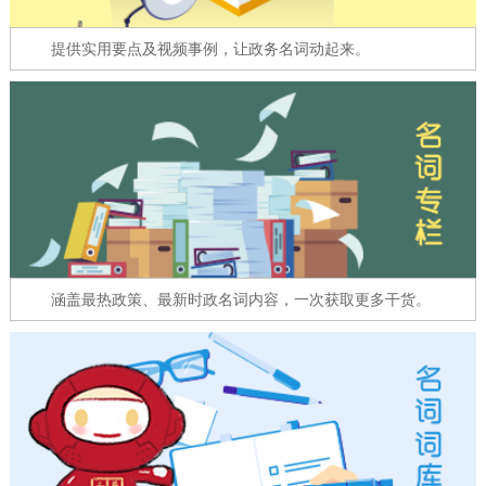
走进北京
提供实用要点及视频事例，让政务名词动起来。
北京概况
十六区概览
人文北京
绿色北京
图说北京
视频北京
多语种
ENGLISH
한국어
日本語
涵盖最热政策、最新时政名词内容，一次获取更多干货。
DEUTSCH
FRANÇAIS
РУССКИЙ ЯЗЫК
ESPAÑOL
العربية
PORTUGUÊS
ITALIANO