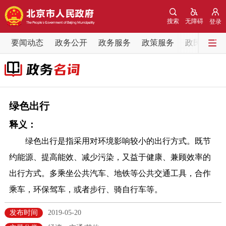
网站地图
搜索
无障碍
登录
要闻动态
要闻动态
政务公开
政务服务
政策服务
政民互动
党中央精神
国务院信息
中央部委动态
北京要闻
会议信息
部门动态
绿色出行
释义：
各区热点
绿色出行是指采用对环境影响较小的出行方式。既节
政务公开
约能源、提高能效、减少污染，又益于健康、兼顾效率的
出行方式。多乘坐公共汽车、地铁等公共交通工具，合作
市领导
机构职能
政策服务
乘车，环保驾车，或者步行、骑自行车等。
政策兑现
政策解读
回应关切
发布时间
2019-05-20