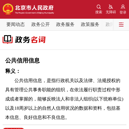
网站地图
搜索
无障碍
登录
要闻动态
要闻动态
政务公开
政务服务
政策服务
政民互动
党中央精神
国务院信息
中央部委动态
北京要闻
会议信息
部门动态
公共信用信息
释义：
各区热点
公共信用信息，是指行政机关以及法律、法规授权的
政务公开
具有管理公共事务职能的组织，在依法履行职责过程中形
成或者掌握的，能够反映法人和非法人组织(以下统称单位)
市领导
机构职能
政策服务
以及18周岁以上的自然人信用状况的数据和资料，包括基
本信息、良好信息和不良信息。
政策兑现
政策解读
回应关切