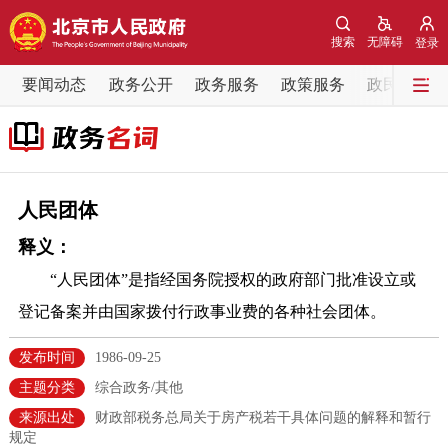
网站地图
搜索
无障碍
登录
要闻动态
要闻动态
政务公开
政务服务
政策服务
政民互动
党中央精神
国务院信息
中央部委动态
北京要闻
会议信息
部门动态
人民团体
释义：
各区热点
“人民团体”是指经国务院授权的政府部门批准设立或
政务公开
登记备案并由国家拨付行政事业费的各种社会团体。
市领导
机构职能
政策服务
发布时间
1986-09-25
主题分类
综合政务/其他
政策兑现
政策解读
回应关切
来源出处
财政部税务总局关于房产税若干具体问题的解释和暂行
规定