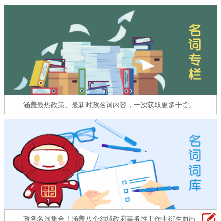
走进北京
北京概况
十六区概览
人文北京
绿色北京
图说北京
视频北京
多语种
涵盖最热政策、最新时政名词内容，一次获取更多干货。
ENGLISH
한국어
日本語
DEUTSCH
FRANÇAIS
РУССКИЙ ЯЗЫК
ESPAÑOL
العربية
PORTUGUÊS
ITALIANO
政务名词集合！涵盖八个领域政府事务性工作中衍生而出的名