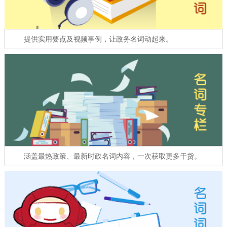
走进北京
北京概况
十六区概览
人文北京
提供实用要点及视频事例，让政务名词动起来。
绿色北京
图说北京
视频北京
多语种
ENGLISH
한국어
日本語
DEUTSCH
FRANÇAIS
РУССКИЙ ЯЗЫК
涵盖最热政策、最新时政名词内容，一次获取更多干货。
ESPAÑOL
العربية
PORTUGUÊS
ITALIANO