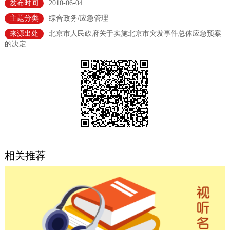
发布时间
2010-06-04
决策公开
专题公开
主题分类
综合政务/应急管理
来源出处
北京市人民政府关于实施北京市突发事件总体应急预案
政务服务
的决定
个人服务
法人服务
部门服务
便民服务
利企服务
投资项目
中介服务
阳光政务
政民互动
相关推荐
12345网上接诉即办
我要咨询
我要建议
参与调查
在线访谈
图说互动