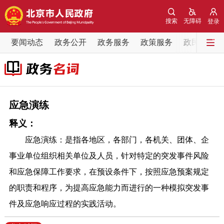
网站地图
搜索
无障碍
登录
要闻动态
要闻动态
政务公开
政务服务
政策服务
政民互动
党中央精神
国务院信息
中央部委动态
北京要闻
会议信息
部门动态
应急演练
释义：
各区热点
应急演练：是指各地区，各部门，各机关、团体、企
政务公开
事业单位组织相关单位及人员，针对特定的突发事件风险
和应急保障工作要求，在预设条件下，按照应急预案规定
市领导
机构职能
政策服务
的职责和程序，为提高应急能力而进行的一种模拟突发事
件及应急响应过程的实践活动。
政策兑现
政策解读
回应关切