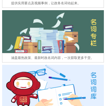
走进北京
提供实用要点及视频事例，让政务名词动起来。
北京概况
十六区概览
人文北京
绿色北京
图说北京
视频北京
多语种
ENGLISH
한국어
日本語
涵盖最热政策、最新时政名词内容，一次获取更多干货。
DEUTSCH
FRANÇAIS
РУССКИЙ ЯЗЫК
ESPAÑOL
العربية
PORTUGUÊS
ITALIANO