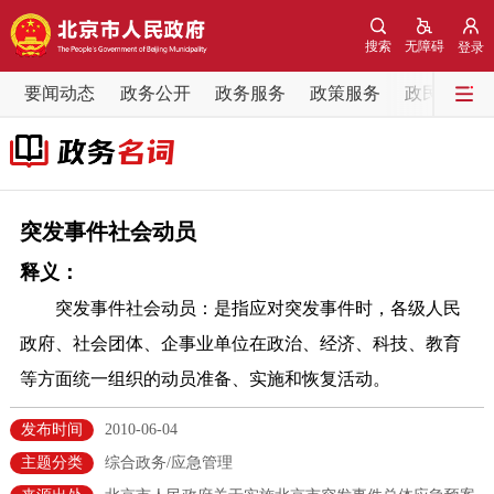
网站地图
搜索
无障碍
登录
要闻动态
要闻动态
政务公开
政务服务
政策服务
政民互动
党中央精神
国务院信息
中央部委动态
北京要闻
会议信息
部门动态
突发事件社会动员
释义：
各区热点
突发事件社会动员：是指应对突发事件时，各级人民
政务公开
政府、社会团体、企事业单位在政治、经济、科技、教育
等方面统一组织的动员准备、实施和恢复活动。
市领导
机构职能
政策服务
发布时间
2010-06-04
政策兑现
政策解读
回应关切
主题分类
综合政务/应急管理