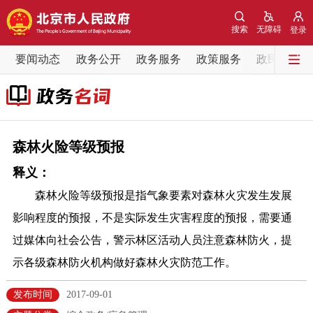
网站地图
搜索
无障碍
登录
要闻动态
要闻动态
政务公开
政务服务
政策服务
政民互动
党中央精神
国务院信息
中央部委动态
北京要闻
会议信息
部门动态
森林火险等级预报
释义：
各区热点
森林火险等级预报是指气象要素对森林火灾发生发展
政务公开
影响程度的预报，不是实际发生灾害程度的预报，需要通
过媒体向社会公告，警示林区活动人员注意森林防火，提
市领导
机构职能
政策服务
示各级森林防火机构做好森林火灾防范工作。
政策兑现
政策解读
回应关切
发布时间
2017-09-01