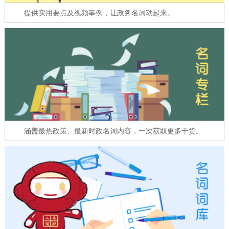
走进北京
提供实用要点及视频事例，让政务名词动起来。
北京概况
十六区概览
人文北京
绿色北京
图说北京
视频北京
多语种
ENGLISH
한국어
日本語
涵盖最热政策、最新时政名词内容，一次获取更多干货。
DEUTSCH
FRANÇAIS
РУССКИЙ ЯЗЫК
ESPAÑOL
العربية
PORTUGUÊS
ITALIANO