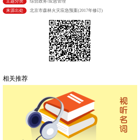
主题分类
综合政务/应急管理
决策公开
专题公开
来源出处
北京市森林火灾应急预案​(2017年修订)
政务服务
个人服务
法人服务
部门服务
便民服务
利企服务
投资项目
中介服务
阳光政务
相关推荐
政民互动
12345网上接诉即办
我要咨询
我要建议
参与调查
在线访谈
图说互动