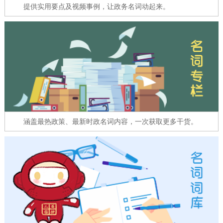
走进北京
提供实用要点及视频事例，让政务名词动起来。
北京概况
十六区概览
人文北京
绿色北京
图说北京
视频北京
多语种
ENGLISH
한국어
日本語
涵盖最热政策、最新时政名词内容，一次获取更多干货。
DEUTSCH
FRANÇAIS
РУССКИЙ ЯЗЫК
ESPAÑOL
العربية
PORTUGUÊS
ITALIANO