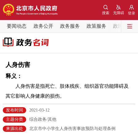
网站地图
搜索
无障碍
登录
要闻动态
要闻动态
政务公开
政务服务
政策服务
政民互动
党中央精神
国务院信息
中央部委动态
北京要闻
会议信息
部门动态
人身伤害
释义：
各区热点
人身伤害是指死亡、肢体残疾、组织器官功能障碍及
政务公开
其它影响人身健康的损伤。
市领导
机构职能
政策服务
发布时间
2021-03-12
主题分类
综合政务/其他
政策兑现
政策解读
回应关切
来源出处
北京市中小学生人身伤害事故预防与处理条例