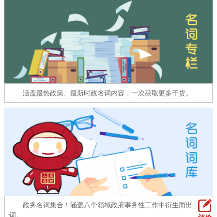
走进北京
北京概况
十六区概览
人文北京
绿色北京
图说北京
视频北京
多语种
涵盖最热政策、最新时政名词内容，一次获取更多干货。
ENGLISH
한국어
日本語
DEUTSCH
FRANÇAIS
РУССКИЙ ЯЗЫК
ESPAÑOL
العربية
PORTUGUÊS
ITALIANO
政务名词集合！涵盖八个领域政府事务性工作中衍生而出的名
词。