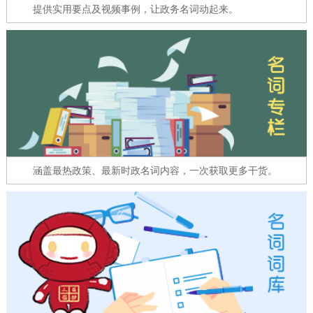
走进北京
提供实用要点及视频事例，让政务名词动起来。
北京概况
十六区概览
人文北京
绿色北京
图说北京
视频北京
多语种
ENGLISH
한국어
日本語
涵盖最热政策、最新时政名词内容，一次获取更多干货。
DEUTSCH
FRANÇAIS
РУССКИЙ ЯЗЫК
ESPAÑOL
العربية
PORTUGUÊS
ITALIANO