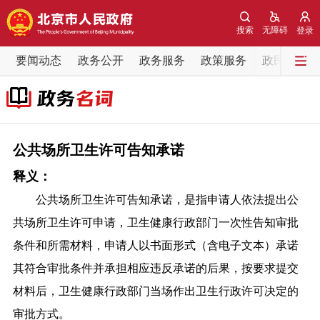
网站地图
搜索
无障碍
登录
要闻动态
要闻动态
政务公开
政务服务
政策服务
政民互动
党中央精神
国务院信息
中央部委动态
北京要闻
会议信息
部门动态
公共场所卫生许可告知承诺
释义：
各区热点
公共场所卫生许可告知承诺，是指申请人依法提出公
政务公开
共场所卫生许可申请，卫生健康行政部门一次性告知审批
条件和所需材料，申请人以书面形式（含电子文本）承诺
市领导
机构职能
政策服务
其符合审批条件并承担相应违反承诺的后果，按要求提交
材料后，卫生健康行政部门当场作出卫生行政许可决定的
政策兑现
政策解读
回应关切
审批方式。