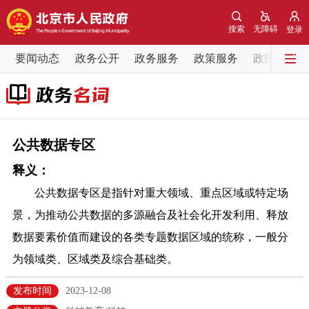
网站地图
搜索
无障碍
登录
要闻动态
要闻动态
政务公开
政务服务
政策服务
政民互动
党中央精神
国务院信息
中央部委动态
北京要闻
会议信息
部门动态
公共数据专区
释义：
各区热点
公共数据专区是指针对重大领域、重点区域或特定场
政务公开
景，为推动公共数据的多源融合及社会化开发利用、释放
数据要素价值而建设的各类专题数据区域的统称，一般分
市领导
机构职能
政策服务
为领域类、区域类及综合基础类。
政策兑现
政策解读
回应关切
发布时间
2023-12-08