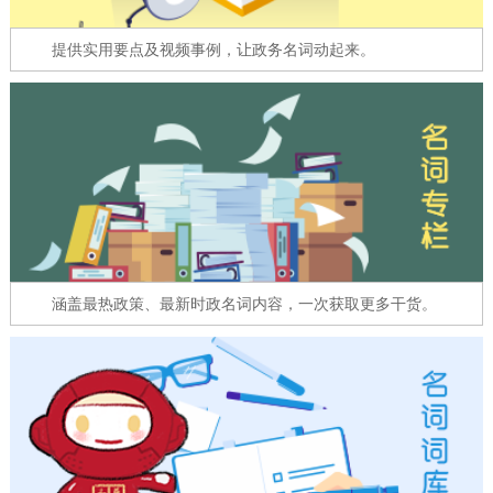
走进北京
提供实用要点及视频事例，让政务名词动起来。
北京概况
十六区概览
人文北京
绿色北京
图说北京
视频北京
多语种
ENGLISH
한국어
日本語
涵盖最热政策、最新时政名词内容，一次获取更多干货。
DEUTSCH
FRANÇAIS
РУССКИЙ ЯЗЫК
ESPAÑOL
العربية
PORTUGUÊS
ITALIANO