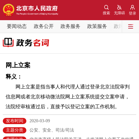
网站地图
搜索
无障碍
登录
要闻动态
要闻动态
政务公开
政务服务
政策服务
政民互动
党中央精神
国务院信息
中央部委动态
北京要闻
会议信息
部门动态
网上立案
释义：
各区热点
网上立案是指当事人和代理人通过登录北京法院审判
政务公开
信息网或者北京移动微法院网上立案系统提交立案申请，
法院经审核通过后，直接予以登记立案的工作机制。
市领导
机构职能
政策服务
发布时间
2020-03-09
政策兑现
政策解读
回应关切
主题分类
公安、安全、司法/司法