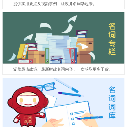
走进北京
提供实用要点及视频事例，让政务名词动起来。
北京概况
十六区概览
人文北京
绿色北京
图说北京
视频北京
多语种
ENGLISH
한국어
日本語
涵盖最热政策、最新时政名词内容，一次获取更多干货。
DEUTSCH
FRANÇAIS
РУССКИЙ ЯЗЫК
ESPAÑOL
العربية
PORTUGUÊS
ITALIANO