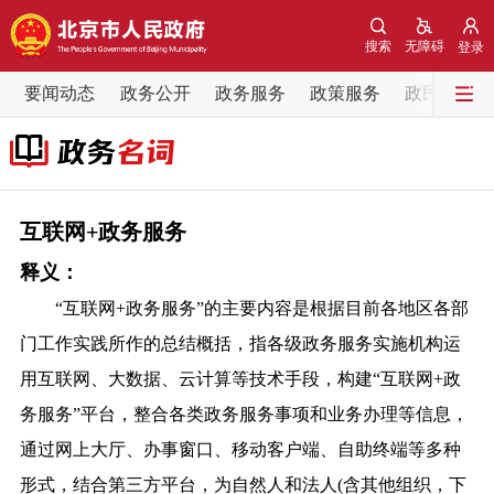
网站地图
搜索
无障碍
登录
要闻动态
要闻动态
政务公开
政务服务
政策服务
政民互动
党中央精神
国务院信息
中央部委动态
北京要闻
会议信息
部门动态
互联网+政务服务
释义：
各区热点
“互联网+政务服务”的主要内容是根据目前各地区各部
政务公开
门工作实践所作的总结概括，指各级政务服务实施机构运
用互联网、大数据、云计算等技术手段，构建“互联网+政
市领导
机构职能
政策服务
务服务”平台，整合各类政务服务事项和业务办理等信息，
通过网上大厅、办事窗口、移动客户端、自助终端等多种
政策兑现
政策解读
回应关切
形式，结合第三方平台，为自然人和法人(含其他组织，下