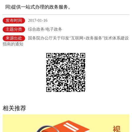
同)提供一站式办理的政务服务。
决策公开
专题公开
发布时间
2017-01-16
政务服务
主题分类
综合政务/电子政务
个人服务
法人服务
部门服务
来源出处
国务院办公厅关于印发“互联网+政务服务”技术体系建设
指南的通知
便民服务
利企服务
投资项目
中介服务
阳光政务
政民互动
12345网上接诉即办
我要咨询
我要建议
相关推荐
参与调查
在线访谈
图说互动