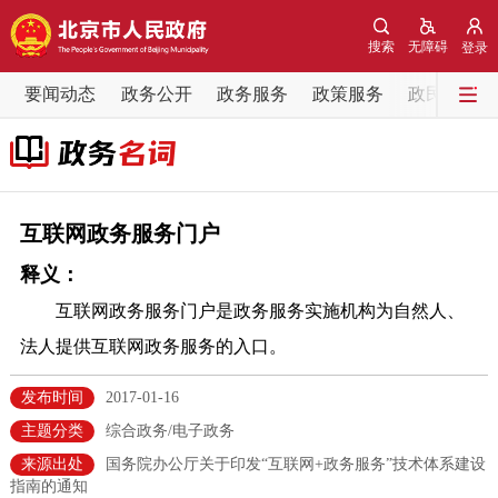
网站地图
搜索
无障碍
登录
要闻动态
要闻动态
政务公开
政务服务
政策服务
政民互动
党中央精神
国务院信息
中央部委动态
北京要闻
会议信息
部门动态
互联网政务服务门户
释义：
各区热点
互联网政务服务门户是政务服务实施机构为自然人、
政务公开
法人提供互联网政务服务的入口。
市领导
机构职能
政策服务
发布时间
2017-01-16
主题分类
综合政务/电子政务
政策兑现
政策解读
回应关切
来源出处
国务院办公厅关于印发“互联网+政务服务”技术体系建设
指南的通知