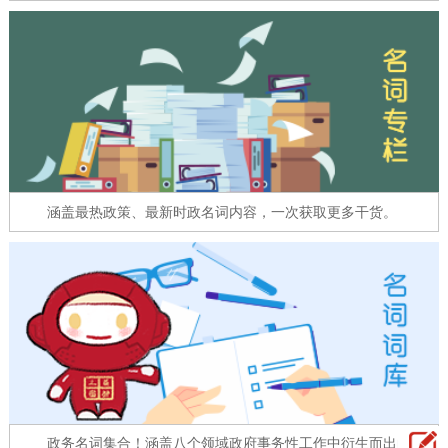
走进北京
北京概况
十六区概览
人文北京
绿色北京
图说北京
视频北京
多语种
涵盖最热政策、最新时政名词内容，一次获取更多干货。
ENGLISH
한국어
日本語
DEUTSCH
FRANÇAIS
РУССКИЙ ЯЗЫК
ESPAÑOL
العربية
PORTUGUÊS
ITALIANO
政务名词集合！涵盖八个领域政府事务性工作中衍生而出的名