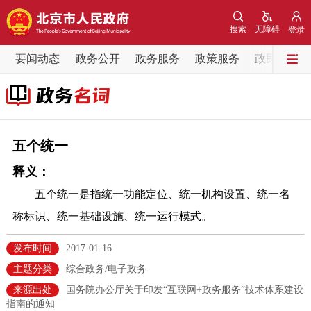
网站地图
搜索
无障碍
登录
要闻动态
要闻动态
政务公开
政务服务
政策服务
政民互动
党中央精神
国务院信息
中央部委动态
北京要闻
会议信息
部门动态
五个统一
释义：
各区热点
五个统一是指统一功能定位、统一机构设置、统一名
政务公开
称标识、统一基础设施、统一运行模式。
市领导
机构职能
政策服务
发布时间
2017-01-16
主题分类
综合政务/电子政务
政策兑现
政策解读
回应关切
来源出处
国务院办公厅关于印发“互联网+政务服务”技术体系建设
指南的通知