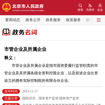
网站地图
搜索
无障碍
登录
要闻动态
要闻动态
政务公开
政务服务
政策服务
政民互动
党中央精神
国务院信息
中央部委动态
北京要闻
会议信息
部门动态
市管企业及所属企业
释义：
各区热点
市管企业及所属企业是指市国资委履行监管职责的市
政务公开
管企业及其所属各级全资和控股企业，以及前述企业出资
设立的拥有实际控制权的有限合伙企业。
市领导
机构职能
政策服务
发布时间
2023-12-27
政策兑现
政策解读
回应关切
主题分类
国民经济、国有资产监管/国有资产监管