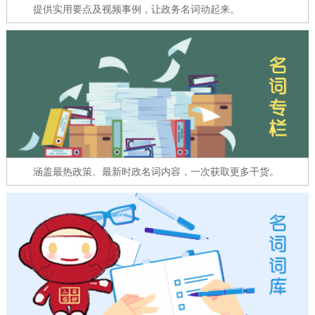
走进北京
提供实用要点及视频事例，让政务名词动起来。
北京概况
十六区概览
人文北京
绿色北京
图说北京
视频北京
多语种
ENGLISH
한국어
日本語
涵盖最热政策、最新时政名词内容，一次获取更多干货。
DEUTSCH
FRANÇAIS
РУССКИЙ ЯЗЫК
ESPAÑOL
العربية
PORTUGUÊS
ITALIANO