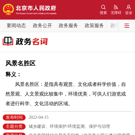
网站地图
搜索
无障碍
登录
要闻动态
要闻动态
政务公开
政务服务
政策服务
政民互动
党中央精神
国务院信息
中央部委动态
北京要闻
会议信息
部门动态
风景名胜区
释义：
各区热点
风景名胜区：是指具有观赏、文化或者科学价值，自
政务公开
然景观、人文景观比较集中，环境优美，可供人们游览或
者进行科学、文化活动的区域。
市领导
机构职能
政策服务
发布时间
2022-04-15
政策兑现
政策解读
回应关切
主题分类
城乡建设、环境保护/环境监测、保护与治理