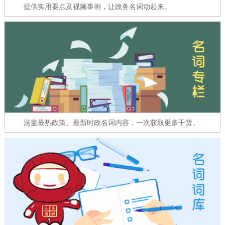
走进北京
提供实用要点及视频事例，让政务名词动起来。
北京概况
十六区概览
人文北京
绿色北京
图说北京
视频北京
多语种
ENGLISH
한국어
日本語
涵盖最热政策、最新时政名词内容，一次获取更多干货。
DEUTSCH
FRANÇAIS
РУССКИЙ ЯЗЫК
ESPAÑOL
العربية
PORTUGUÊS
ITALIANO