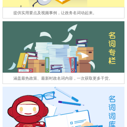
走进北京
提供实用要点及视频事例，让政务名词动起来。
北京概况
十六区概览
人文北京
绿色北京
图说北京
视频北京
多语种
ENGLISH
한국어
日本語
涵盖最热政策、最新时政名词内容，一次获取更多干货。
DEUTSCH
FRANÇAIS
РУССКИЙ ЯЗЫК
ESPAÑOL
العربية
PORTUGUÊS
ITALIANO