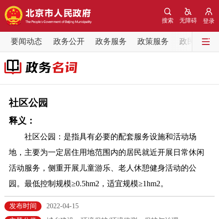
网站地图
搜索
无障碍
登录
要闻动态
要闻动态
政务公开
政务服务
政策服务
政民互动
党中央精神
国务院信息
中央部委动态
北京要闻
会议信息
部门动态
社区公园
释义：
各区热点
社区公园：是指具有必要的配套服务设施和活动场
政务公开
地，主要为一定居住用地范围内的居民就近开展日常休闲
活动服务，侧重开展儿童游乐、老人休憩健身活动的公
市领导
机构职能
政策服务
园。最低控制规模≥0.5hm2，适宜规模≥1hm2。
政策兑现
政策解读
回应关切
发布时间
2022-04-15