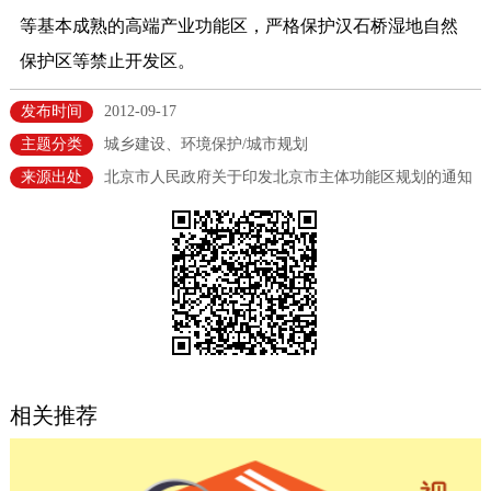
等基本成熟的高端产业功能区，严格保护汉石桥湿地自然
决策公开
专题公开
保护区等禁止开发区。
政务服务
发布时间
2012-09-17
个人服务
法人服务
部门服务
主题分类
城乡建设、环境保护/城市规划
来源出处
北京市人民政府关于印发北京市主体功能区规划的通知
便民服务
利企服务
投资项目
中介服务
阳光政务
政民互动
12345网上接诉即办
我要咨询
我要建议
相关推荐
参与调查
在线访谈
图说互动