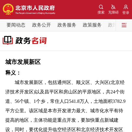
网站地图
搜索
无障碍
登录
要闻动态
要闻动态
政务公开
政务服务
政策服务
政民互动
党中央精神
国务院信息
中央部委动态
北京要闻
会议信息
部门动态
城市发展新区
释义：
各区热点
城市发展新区，包括通州区、顺义区、大兴区(北京经
政务公开
济技术开发区)以及昌平区和房山区的平原地区，共24个街
道、56个镇、1个乡，常住人口541.8万人，土地面积3782.9
市领导
机构职能
政策服务
平方公里。该区域是本市开发潜力最大、城市化水平有待
提高的地区，主体功能是重点开发，要加快重点新城建
政策兑现
政策解读
回应关切
设，同时，要优化提升临空经济区和北京经济技术开发区