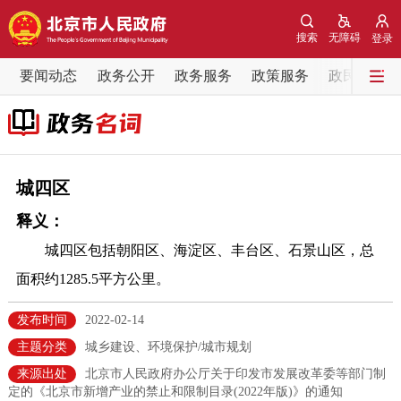
网站地图
搜索
无障碍
登录
要闻动态
要闻动态
政务公开
政务服务
政策服务
政民互动
党中央精神
国务院信息
中央部委动态
北京要闻
会议信息
部门动态
城四区
释义：
各区热点
城四区包括朝阳区、海淀区、丰台区、石景山区，总
政务公开
面积约1285.5平方公里。
市领导
机构职能
政策服务
发布时间
2022-02-14
主题分类
城乡建设、环境保护/城市规划
政策兑现
政策解读
回应关切
来源出处
北京市人民政府办公厅关于印发市发展改革委等部门制
定的《北京市新增产业的禁止和限制目录(2022年版)》的通知