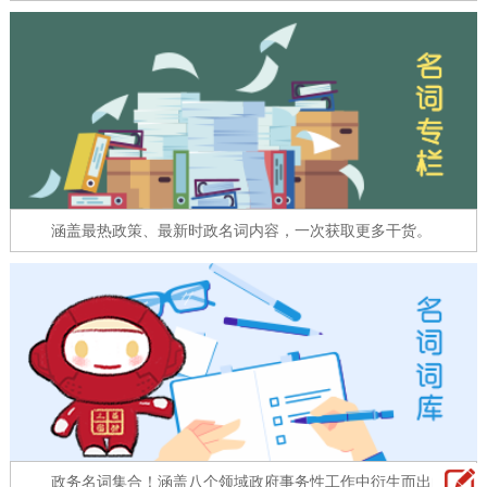
走进北京
北京概况
十六区概览
人文北京
绿色北京
图说北京
视频北京
多语种
涵盖最热政策、最新时政名词内容，一次获取更多干货。
ENGLISH
한국어
日本語
DEUTSCH
FRANÇAIS
РУССКИЙ ЯЗЫК
ESPAÑOL
العربية
PORTUGUÊS
ITALIANO
政务名词集合！涵盖八个领域政府事务性工作中衍生而出的名