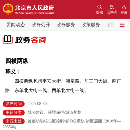
网站地图
搜索
无障碍
登录
要闻动态
要闻动态
政务公开
政务服务
政策服务
政民互动
党中央精神
国务院信息
中央部委动态
北京要闻
会议信息
部门动态
四横两纵
释义：
各区热点
四横两纵包括平安大街、朝阜路、前三门大街、两广
政务公开
路、东单北大街一线、西单北大街一线。
市领导
机构职能
政策服务
发布时间
2020-08-30
主题分类
城乡建设、环境保护/城市规划
政策兑现
政策解读
回应关切
来源出处
首都功能核心区控制性详细规划(街区层面)(2018年—
2035年)