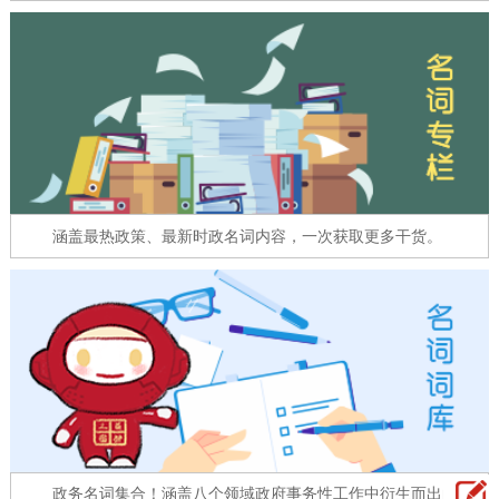
走进北京
北京概况
十六区概览
人文北京
绿色北京
图说北京
视频北京
多语种
涵盖最热政策、最新时政名词内容，一次获取更多干货。
ENGLISH
한국어
日本語
DEUTSCH
FRANÇAIS
РУССКИЙ ЯЗЫК
ESPAÑOL
العربية
PORTUGUÊS
ITALIANO
政务名词集合！涵盖八个领域政府事务性工作中衍生而出的名