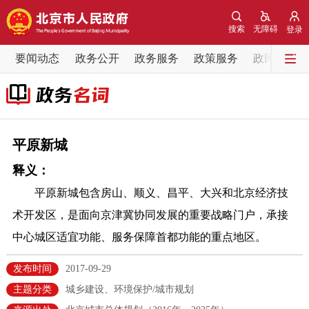
网站地图
搜索
无障碍
登录
要闻动态
要闻动态
政务公开
政务服务
政策服务
政民互动
党中央精神
国务院信息
中央部委动态
北京要闻
会议信息
部门动态
平原新城
释义：
各区热点
平原新城包含房山、顺义、昌平、大兴和北京经济技
政务公开
术开发区，是面向京津冀协同发展的重要战略门户，承接
中心城区适宜功能、服务保障首都功能的重点地区。
市领导
机构职能
政策服务
发布时间
2017-09-29
政策兑现
政策解读
回应关切
主题分类
城乡建设、环境保护/城市规划