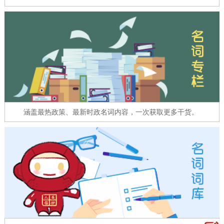
走进北京
北京概况
十六区概览
人文北京
绿色北京
图说北京
视频北京
多语种
ENGLISH
한국어
日本語
涵盖最热政策、最新时政名词内容，一次获取更多干货。
DEUTSCH
FRANÇAIS
РУССКИЙ ЯЗЫК
ESPAÑOL
العربية
PORTUGUÊS
ITALIANO