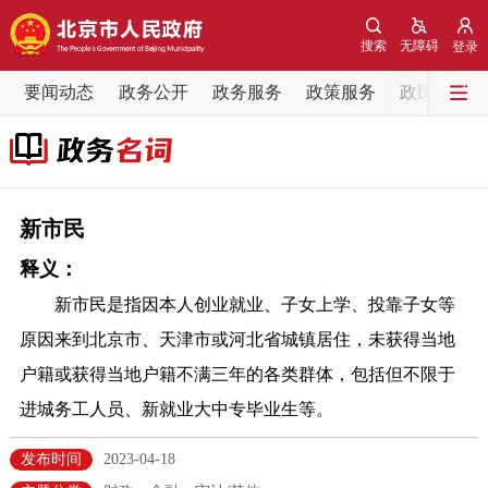
网站地图
搜索
无障碍
登录
要闻动态
要闻动态
政务公开
政务服务
政策服务
政民互动
党中央精神
国务院信息
中央部委动态
北京要闻
会议信息
部门动态
新市民
释义：
各区热点
新市民是指因本人创业就业、子女上学、投靠子女等
政务公开
原因来到北京市、天津市或河北省城镇居住，未获得当地
户籍或获得当地户籍不满三年的各类群体，包括但不限于
市领导
机构职能
政策服务
进城务工人员、新就业大中专毕业生等。
政策兑现
政策解读
回应关切
发布时间
2023-04-18