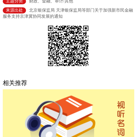
主题分类
财政、金融、审计/其他
决策公开
专题公开
来源出处
北京银保监局 天津银保监局等部门关于加强新市民金融
服务支持京津冀协同发展的通知
政务服务
个人服务
法人服务
部门服务
便民服务
利企服务
投资项目
中介服务
阳光政务
相关推荐
政民互动
12345网上接诉即办
我要咨询
我要建议
参与调查
在线访谈
图说互动