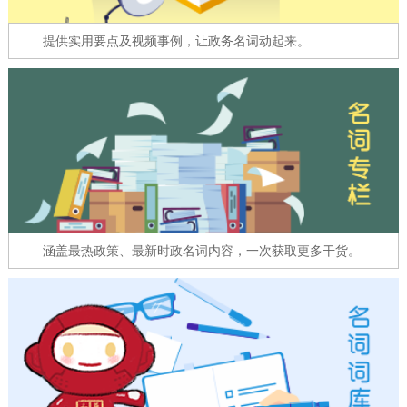
走进北京
提供实用要点及视频事例，让政务名词动起来。
北京概况
十六区概览
人文北京
绿色北京
图说北京
视频北京
多语种
ENGLISH
한국어
日本語
涵盖最热政策、最新时政名词内容，一次获取更多干货。
DEUTSCH
FRANÇAIS
РУССКИЙ ЯЗЫК
ESPAÑOL
العربية
PORTUGUÊS
ITALIANO