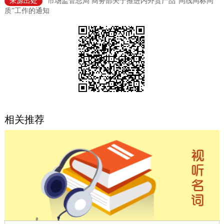
来源出处
市场监管总局 商务部关于推进内外贸产品“同线同标同
质”工作的通知
决策公开
专题公开
政务服务
个人服务
法人服务
部门服务
便民服务
利企服务
投资项目
相关推荐
中介服务
阳光政务
政民互动
12345网上接诉即办
我要咨询
我要建议
参与调查
在线访谈
图说互动