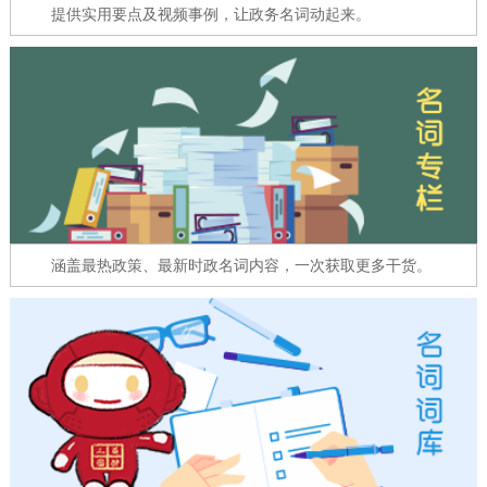
走进北京
提供实用要点及视频事例，让政务名词动起来。
北京概况
十六区概览
人文北京
绿色北京
图说北京
视频北京
多语种
ENGLISH
한국어
日本語
涵盖最热政策、最新时政名词内容，一次获取更多干货。
DEUTSCH
FRANÇAIS
РУССКИЙ ЯЗЫК
ESPAÑOL
العربية
PORTUGUÊS
ITALIANO