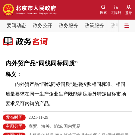
网站地图
搜索
无障碍
登录
要闻动态
要闻动态
政务公开
政务服务
政策服务
政民互动
党中央精神
国务院信息
中央部委动态
北京要闻
会议信息
部门动态
内外贸产品“同线同标同质”
释义：
各区热点
内外贸产品“同线同标同质”是指按照相同标准、相同
政务公开
质量要求在同一生产企业生产既能满足境外特定目标市场
要求又可内销的产品。
市领导
机构职能
政策服务
发布时间
2021-11-29
政策兑现
政策解读
回应关切
主题分类
商贸、海关、旅游/国内贸易