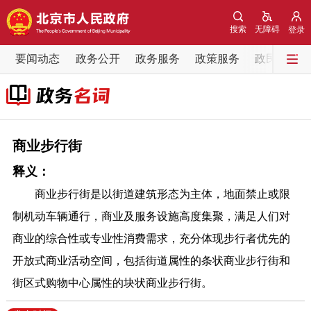
网站地图
搜索
无障碍
登录
要闻动态
要闻动态
政务公开
政务服务
政策服务
政民互动
党中央精神
国务院信息
中央部委动态
北京要闻
会议信息
部门动态
商业步行街
释义：
各区热点
商业步行街是以街道建筑形态为主体，地面禁止或限
政务公开
制机动车辆通行，商业及服务设施高度集聚，满足人们对
商业的综合性或专业性消费需求，充分体现步行者优先的
市领导
机构职能
政策服务
开放式商业活动空间，包括街道属性的条状商业步行街和
街区式购物中心属性的块状商业步行街。
政策兑现
政策解读
回应关切