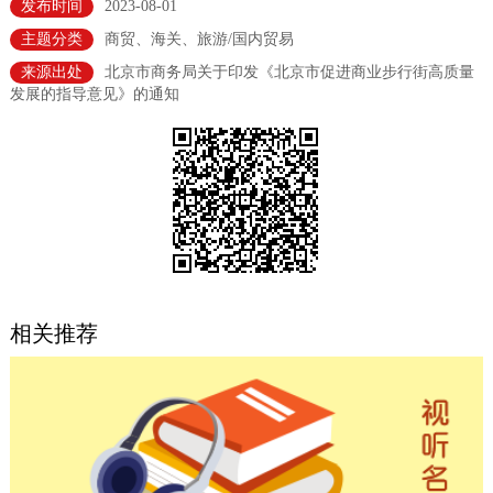
发布时间
2023-08-01
决策公开
专题公开
主题分类
商贸、海关、旅游/国内贸易
来源出处
北京市商务局关于印发《北京市促进商业步行街高质量
政务服务
发展的指导意见》的通知
个人服务
法人服务
部门服务
便民服务
利企服务
投资项目
中介服务
阳光政务
政民互动
相关推荐
12345网上接诉即办
我要咨询
我要建议
参与调查
在线访谈
图说互动