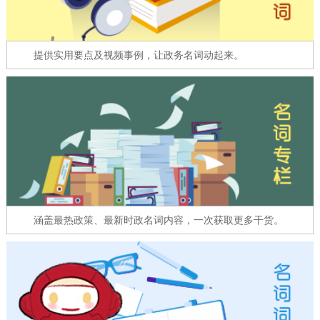
走进北京
北京概况
十六区概览
人文北京
提供实用要点及视频事例，让政务名词动起来。
绿色北京
图说北京
视频北京
多语种
ENGLISH
한국어
日本語
DEUTSCH
FRANÇAIS
РУССКИЙ ЯЗЫК
涵盖最热政策、最新时政名词内容，一次获取更多干货。
ESPAÑOL
العربية
PORTUGUÊS
ITALIANO