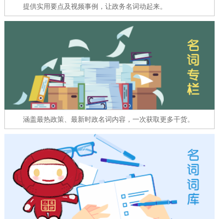
走进北京
提供实用要点及视频事例，让政务名词动起来。
北京概况
十六区概览
人文北京
绿色北京
图说北京
视频北京
多语种
ENGLISH
한국어
日本語
涵盖最热政策、最新时政名词内容，一次获取更多干货。
DEUTSCH
FRANÇAIS
РУССКИЙ ЯЗЫК
ESPAÑOL
العربية
PORTUGUÊS
ITALIANO