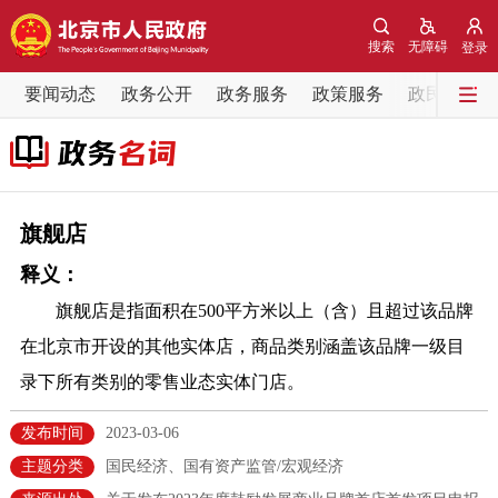
网站地图
搜索
无障碍
登录
要闻动态
要闻动态
政务公开
政务服务
政策服务
政民互动
党中央精神
国务院信息
中央部委动态
北京要闻
会议信息
部门动态
旗舰店
释义：
各区热点
旗舰店是指面积在500平方米以上（含）且超过该品牌
政务公开
在北京市开设的其他实体店，商品类别涵盖该品牌一级目
录下所有类别的零售业态实体门店。
市领导
机构职能
政策服务
发布时间
2023-03-06
政策兑现
政策解读
回应关切
主题分类
国民经济、国有资产监管/宏观经济