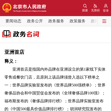
网站地图
搜索
无障碍
登录
要闻动态
要闻动态
政务公开
政务服务
政策服务
政民互动
党中央精神
国务院信息
中央部委动态
北京要闻
会议信息
部门动态
亚洲首店
释义：
各区热点
亚洲首店是指国内外品牌在亚洲设立的第1家线下实体
政务公开
零售或餐饮门店，且原则上该品牌须曾入选以下榜单之
一：世界品牌实验室发布的《世界品牌500强榜单》；世界
市领导
机构职能
政策服务
奢侈品协会和中国贸促会发布的《全球奢侈品牌100强》；
福布斯发布的《奢侈品牌排行榜》；世界品牌实验室发布
政策兑现
政策解读
回应关切
的《中国500最具价值品牌排行榜》；胡润研究院发布的