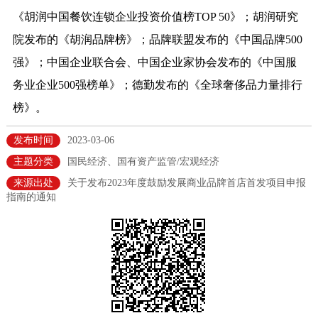
《胡润中国餐饮连锁企业投资价值榜TOP 50》；胡润研究
决策公开
专题公开
院发布的《胡润品牌榜》；品牌联盟发布的《中国品牌500
政务服务
强》；中国企业联合会、中国企业家协会发布的《中国服
务业企业500强榜单》；德勤发布的《全球奢侈品力量排行
个人服务
法人服务
部门服务
榜》。
便民服务
利企服务
投资项目
发布时间
2023-03-06
主题分类
国民经济、国有资产监管/宏观经济
中介服务
阳光政务
来源出处
关于发布2023年度鼓励发展商业品牌首店首发项目申报
指南的通知
政民互动
12345网上接诉即办
我要咨询
我要建议
参与调查
在线访谈
图说互动