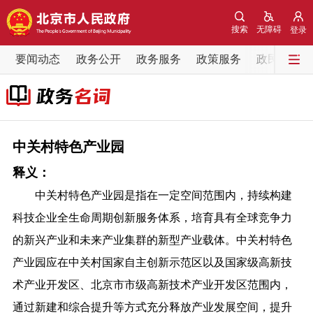
网站地图
搜索
无障碍
登录
要闻动态
要闻动态
政务公开
政务服务
政策服务
政民互动
党中央精神
国务院信息
中央部委动态
北京要闻
会议信息
部门动态
中关村特色产业园
释义：
各区热点
中关村特色产业园是指在一定空间范围内，持续构建
政务公开
科技企业全生命周期创新服务体系，培育具有全球竞争力
的新兴产业和未来产业集群的新型产业载体。中关村特色
市领导
机构职能
政策服务
产业园应在中关村国家自主创新示范区以及国家级高新技
术产业开发区、北京市市级高新技术产业开发区范围内，
政策兑现
政策解读
回应关切
通过新建和综合提升等方式充分释放产业发展空间，提升