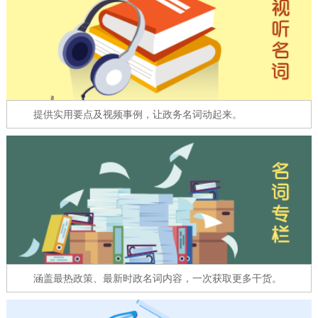
走进北京
北京概况
十六区概览
人文北京
绿色北京
图说北京
视频北京
提供实用要点及视频事例，让政务名词动起来。
多语种
ENGLISH
한국어
日本語
DEUTSCH
FRANÇAIS
РУССКИЙ ЯЗЫК
ESPAÑOL
العربية
PORTUGUÊS
涵盖最热政策、最新时政名词内容，一次获取更多干货。
ITALIANO