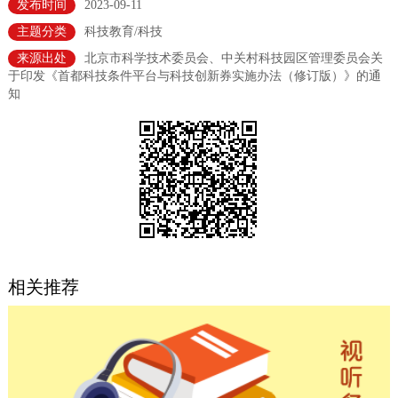
发布时间
2023-09-11
决策公开
专题公开
主题分类
科技教育/科技
来源出处
北京市科学技术委员会、中关村科技园区管理委员会关
政务服务
于印发《首都科技条件平台与科技创新券实施办法（修订版）》的通
知
个人服务
法人服务
部门服务
便民服务
利企服务
投资项目
中介服务
阳光政务
政民互动
相关推荐
12345网上接诉即办
我要咨询
我要建议
参与调查
在线访谈
图说互动