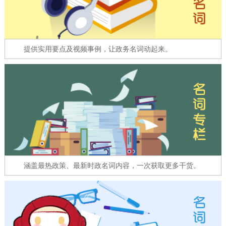
走进北京
北京概况
十六区概览
人文北京
提供实用要点及视频事例，让政务名词动起来。
绿色北京
图说北京
视频北京
多语种
ENGLISH
한국어
日本語
DEUTSCH
FRANÇAIS
РУССКИЙ ЯЗЫК
涵盖最热政策、最新时政名词内容，一次获取更多干货。
ESPAÑOL
العربية
PORTUGUÊS
ITALIANO