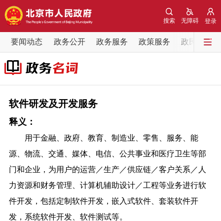
网站地图
搜索
无障碍
登录
要闻动态
要闻动态
政务公开
政务服务
政策服务
政民互动
党中央精神
国务院信息
中央部委动态
北京要闻
会议信息
部门动态
软件研发及开发服务
释义：
各区热点
用于金融、政府、教育、制造业、零售、服务、能
政务公开
源、物流、交通、媒体、电信、公共事业和医疗卫生等部
门和企业，为用户的运营／生产／供应链／客户关系／人
市领导
机构职能
政策服务
力资源和财务管理、计算机辅助设计／工程等业务进行软
件开发，包括定制软件开发，嵌入式软件、套装软件开
政策兑现
政策解读
回应关切
发，系统软件开发、软件测试等。