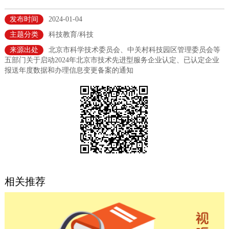
决策公开
专题公开
发布时间
2024-01-04
主题分类
科技教育/科技
政务服务
来源出处
北京市科学技术委员会、中关村科技园区管理委员会等
五部门关于启动2024年北京市技术先进型服务企业认定、已认定企业
个人服务
法人服务
部门服务
报送年度数据和办理信息变更备案的通知
便民服务
利企服务
投资项目
中介服务
阳光政务
政民互动
12345网上接诉即办
我要咨询
我要建议
相关推荐
参与调查
在线访谈
图说互动