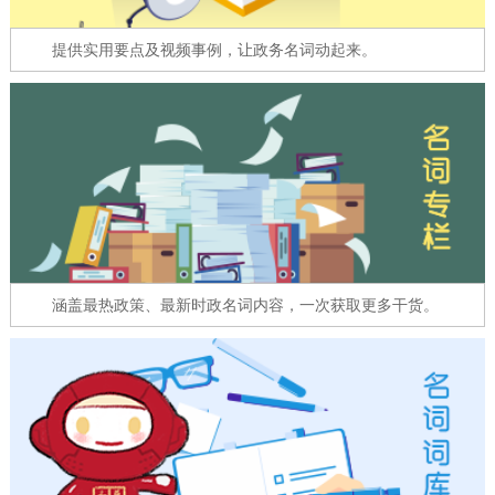
走进北京
提供实用要点及视频事例，让政务名词动起来。
北京概况
十六区概览
人文北京
绿色北京
图说北京
视频北京
多语种
ENGLISH
한국어
日本語
涵盖最热政策、最新时政名词内容，一次获取更多干货。
DEUTSCH
FRANÇAIS
РУССКИЙ ЯЗЫК
ESPAÑOL
العربية
PORTUGUÊS
ITALIANO