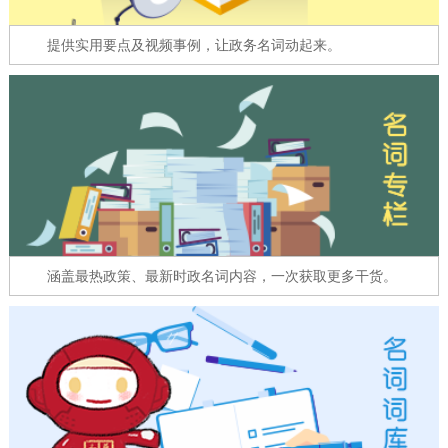
走进北京
提供实用要点及视频事例，让政务名词动起来。
北京概况
十六区概览
人文北京
绿色北京
图说北京
视频北京
多语种
ENGLISH
한국어
日本語
涵盖最热政策、最新时政名词内容，一次获取更多干货。
DEUTSCH
FRANÇAIS
РУССКИЙ ЯЗЫК
ESPAÑOL
العربية
PORTUGUÊS
ITALIANO