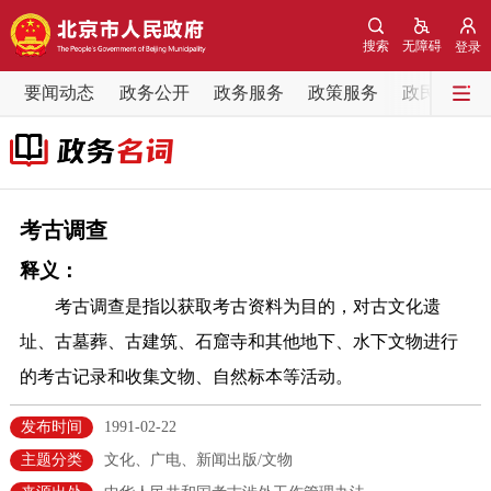
网站地图
搜索
无障碍
登录
要闻动态
要闻动态
政务公开
政务服务
政策服务
政民互动
党中央精神
国务院信息
中央部委动态
北京要闻
会议信息
部门动态
考古调查
释义：
各区热点
考古调查是指以获取考古资料为目的，对古文化遗
政务公开
址、古墓葬、古建筑、石窟寺和其他地下、水下文物进行
的考古记录和收集文物、自然标本等活动。
市领导
机构职能
政策服务
发布时间
1991-02-22
政策兑现
政策解读
回应关切
主题分类
文化、广电、新闻出版/文物