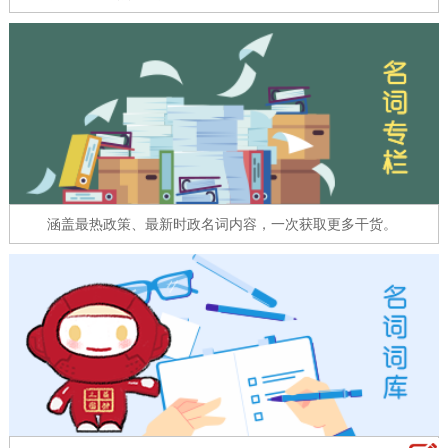
走进北京
北京概况
十六区概览
人文北京
绿色北京
图说北京
视频北京
多语种
ENGLISH
한국어
日本語
涵盖最热政策、最新时政名词内容，一次获取更多干货。
DEUTSCH
FRANÇAIS
РУССКИЙ ЯЗЫК
ESPAÑOL
العربية
PORTUGUÊS
ITALIANO