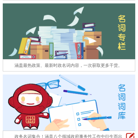
走进北京
北京概况
十六区概览
人文北京
绿色北京
图说北京
视频北京
多语种
涵盖最热政策、最新时政名词内容，一次获取更多干货。
ENGLISH
한국어
日本語
DEUTSCH
FRANÇAIS
РУССКИЙ ЯЗЫК
ESPAÑOL
العربية
PORTUGUÊS
ITALIANO
政务名词集合！涵盖八个领域政府事务性工作中衍生而出的名