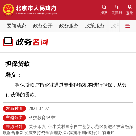
网站地图
搜索
无障碍
登录
要闻动态
要闻动态
政务公开
政务服务
政策服务
政民互动
党中央精神
国务院信息
中央部委动态
北京要闻
会议信息
部门动态
担保贷款
释义：
各区热点
担保贷款是指企业通过专业担保机构进行担保，从银
政务公开
行获得的贷款。
市领导
机构职能
政策服务
发布时间
2021-07-07
主题分类
科技教育/科技
政策兑现
政策解读
回应关切
来源出处
关于印发《<中关村国家自主创新示范区促进科技金融深
度融合创新发展支持资金管理办法>实施细则(试行)》的通知