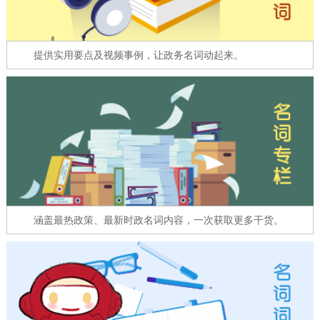
走进北京
北京概况
十六区概览
人文北京
提供实用要点及视频事例，让政务名词动起来。
绿色北京
图说北京
视频北京
多语种
ENGLISH
한국어
日本語
DEUTSCH
FRANÇAIS
РУССКИЙ ЯЗЫК
涵盖最热政策、最新时政名词内容，一次获取更多干货。
ESPAÑOL
العربية
PORTUGUÊS
ITALIANO