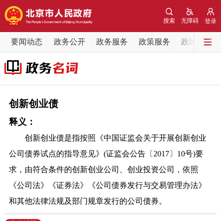
网站地图
搜索
无障碍
登录
要闻动态
要闻动态
政务公开
政务服务
政策服务
政民互动
党中央精神
国务院信息
中央部委动态
北京要闻
会议信息
部门动态
创新创业债
释义：
各区热点
创新创业债是指按照《中国证监会关于开展创新创业
政务公开
公司债券试点的指导意见》(证监会公告〔2017〕10号)要
求，由符合条件的创新创业公司、创业投资公司，依照
市领导
机构职能
政策服务
《公司法》《证券法》《公司债券发行与交易管理办法》
和其他法律法规及部门规章发行的公司债券。
政策兑现
政策解读
回应关切