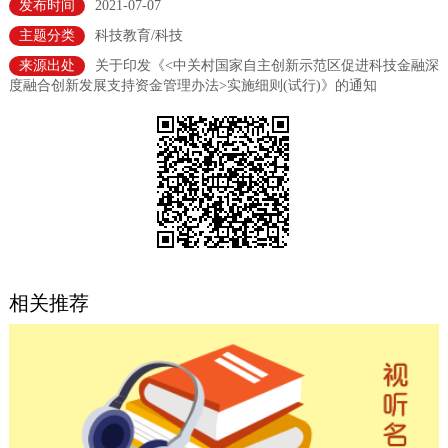
发布时间
2021-07-07
决策公开
专题公开
主题分类
科技教育/科技
来源出处
关于印发《<中关村国家自主创新示范区促进科技金融深
政务服务
度融合创新发展支持资金管理办法>实施细则(试行)》的通知
个人服务
法人服务
部门服务
便民服务
利企服务
投资项目
中介服务
阳光政务
政民互动
相关推荐
12345网上接诉即办
我要咨询
我要建议
参与调查
在线访谈
图说互动