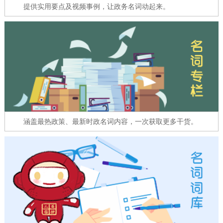
走进北京
提供实用要点及视频事例，让政务名词动起来。
北京概况
十六区概览
人文北京
绿色北京
图说北京
视频北京
多语种
ENGLISH
한국어
日本語
涵盖最热政策、最新时政名词内容，一次获取更多干货。
DEUTSCH
FRANÇAIS
РУССКИЙ ЯЗЫК
ESPAÑOL
العربية
PORTUGUÊS
ITALIANO