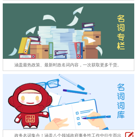
走进北京
北京概况
十六区概览
人文北京
绿色北京
图说北京
视频北京
多语种
涵盖最热政策、最新时政名词内容，一次获取更多干货。
ENGLISH
한국어
日本語
DEUTSCH
FRANÇAIS
РУССКИЙ ЯЗЫК
ESPAÑOL
العربية
PORTUGUÊS
ITALIANO
政务名词集合！涵盖八个领域政府事务性工作中衍生而出的名