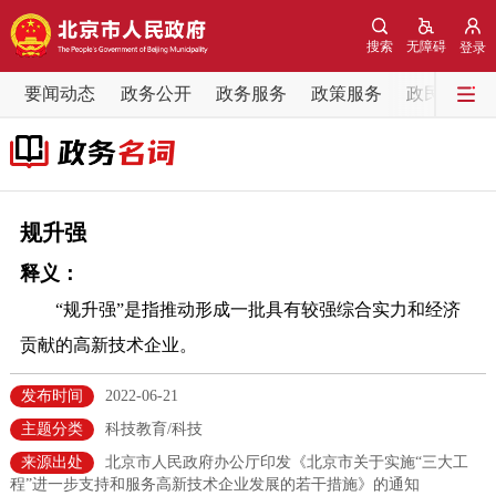
网站地图
搜索
无障碍
登录
要闻动态
要闻动态
政务公开
政务服务
政策服务
政民互动
党中央精神
国务院信息
中央部委动态
北京要闻
会议信息
部门动态
规升强
释义：
各区热点
“规升强”是指推动形成一批具有较强综合实力和经济
政务公开
贡献的高新技术企业。
市领导
机构职能
政策服务
发布时间
2022-06-21
主题分类
科技教育/科技
政策兑现
政策解读
回应关切
来源出处
北京市人民政府办公厅印发《北京市关于实施“三大工
程”进一步支持和服务高新技术企业发展的若干措施》的通知